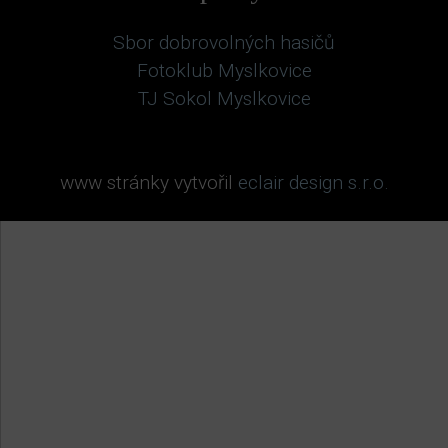
Sbor dobrovolných hasičů
Fotoklub Myslkovice
TJ Sokol Myslkovice
www stránky vytvořil
eclair design s.r.o.