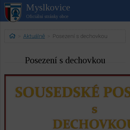
Myslkovice
Oficiální stránky obce
Home
Aktuálně
Posezení s dechovkou
Posezení s dechovkou
ubmenu
ubmenu
ubmenu