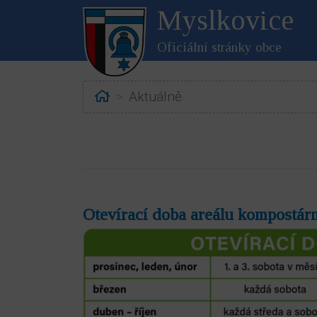
Myslkovice
Oficiální stránky obce
Home
Aktuálně
Otevírací doba areálu kompostár