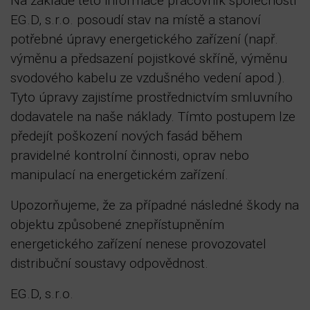
Na základě této informace pracovník společnosti
EG.D, s.r.o. posoudí stav na místě a stanoví
potřebné úpravy energetického zařízení (např.
výměnu a předsazení pojistkové skříně, výměnu
svodového kabelu ze vzdušného vedení apod.).
Tyto úpravy zajistíme prostřednictvím smluvního
dodavatele na naše náklady. Tímto postupem lze
předejít poškození nových fasád během
pravidelné kontrolní činnosti, oprav nebo
manipulací na energetickém zařízení.
Upozorňujeme, že za případné následné škody na
objektu způsobené znepřístupněním
energetického zařízení nenese provozovatel
distribuční soustavy odpovědnost.
EG.D, s.r.o.