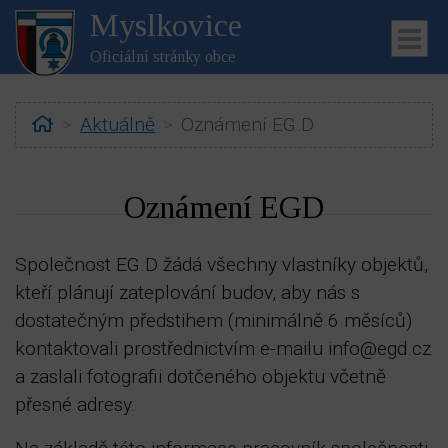
Myslkovice
Oficiální stránky obce
Home
Aktuálně
Oznámení EG.D
Oznámení EGD
ubmenu
Společnost EG.D žádá všechny vlastníky objektů,
kteří plánují zateplování budov, aby nás s
ubmenu
dostatečným předstihem (minimálně 6 měsíců)
kontaktovali prostřednictvím e-mailu info@egd.cz
ubmenu
a zaslali fotografii dotčeného objektu včetně
přesné adresy.