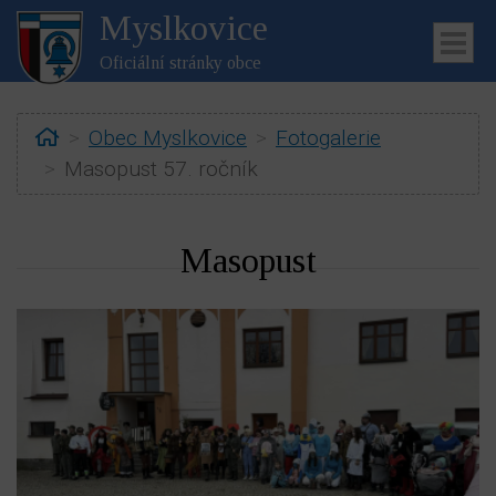
Myslkovice
Oficiální stránky obce
Home
Obec Myslkovice
Fotogalerie
Masopust 57. ročník
Masopust
ubmenu