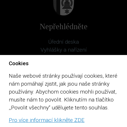
Nepřehlédněte
Úřední deska
Vyhlášky a nařízení
Územní plán
Cookies
Myslkoviny
Prohlášení o přístupnosti
Naše webové stránky používají cookies, které
Cookies
nám pomáhají zjistit, jak jsou naše stránky
používány. Abychom cookies mohli používat,
Spolky
musíte nám to povolit. Kliknutím na tlačítko
,,Povolit všechny“ udělujete tento souhlas.
Sbor dobrovolných hasičů
Fotoklub Myslkovice
Pro více informací klikněte ZDE
TJ Sokol Myslkovice