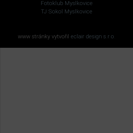
Fotoklub Myslkovice
TJ Sokol Myslkovice
www stránky vytvořil
eclair design s.r.o.