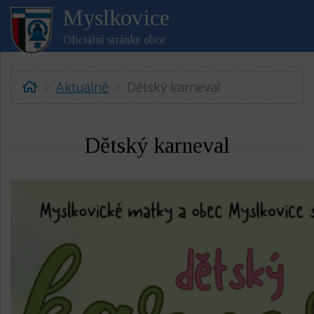
Myslkovice
Oficiální stránky obce
Home
Aktuálně
Dětský karneval
Dětský karneval
ubmenu
ubmenu
ubmenu